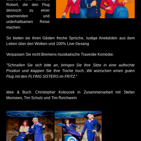
Robert, die den Flug
WORK LIFE WHAT?
dennoch zu einer
spannenden und
unterhaltsamen Reise
INGRID KÜHNE
machen.
SALIM SAMATOU
So bieten sie ihren Gästen freche Sprüche, lustige Anekdoten aus dem
Leben über den Wolken und 100% Live-Gesang.
DON CLARKE
Verpassen Sie nicht Bremens musikalische Travestie Komödie.
MAXI GSTETTENBAUER
"Schnallen Sie sich bitte an, bringen Sie Ihre Sitze in eine aufrechte
Position und klappen Sie Ihre Tische hoch...Wir wünschen einen guten
TOBIAS BORN
Flug mit den FLYING SISTERS im FRITZ."
DR. POP
Idee & Buch: Christopher Kotoucek in Zusammenarbeit mit Stefan
GINA & GLINDA
Monsees, Tim Schulz und Tim Reichwein
THORSTEN HAVENER
RALF SENKEL
JENS HEINRICH CLAASSEN