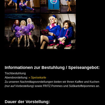
DANIEL LUIS
JERRY VSAN
CAVEMAN
INGMAR STADELMANN
KAY RAY SHOW
ELKE WINTER
KATRIN BAUERFEIND
Informationen zur Bestuhlung / Speiseangebot:
CAVEWOMAN
Tischbestuhlung
Abendvorstellung:
» Speisekarte
Zu unseren Nachmittagsvorstellungen bieten wir Ihnen Kaffee und Kuchen
(nur auf Vorbestellung)
sowie FRITZ Pommes und Süßkartoffelpommes an.
Dauer der Vorstellung: