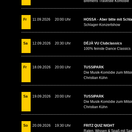
Bremens Travestie Komödie
Fr
11.09.2026
20:00 Uhr
HOSSA - Aber bitte mit Schl
Schlager-Konzertshow
Sa
12.09.2026
20:30 Uhr
DÉJÀ VU Clubclassics
100% feinste Dance Classics
Fr
18.09.2026
20:00 Uhr
TUSSIPARK
Die Musik-Komödie zum Mitsi
Christian Kühn
Sa
19.09.2026
20:00 Uhr
TUSSIPARK
Die Musik-Komödie zum Mitsi
Christian Kühn
So
20.09.2026
19:30 Uhr
FRITZ QUIZ NIGHT
Raten, Wissen & Spaß mit Sas